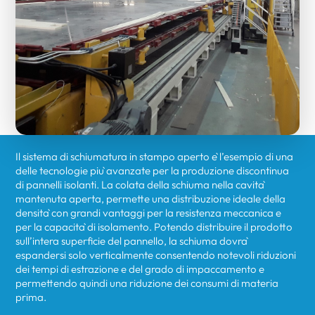
Il sistema di schiumatura in stampo aperto è l’esempio di una
delle tecnologie più avanzate per la produzione discontinua
di pannelli isolanti. La colata della schiuma nella cavità
mantenuta aperta, permette una distribuzione ideale della
densità con grandi vantaggi per la resistenza meccanica e
per la capacità di isolamento. Potendo distribuire il prodotto
sull’intera superficie del pannello, la schiuma dovrà
espandersi solo verticalmente consentendo notevoli riduzioni
dei tempi di estrazione e del grado di impaccamento e
permettendo quindi una riduzione dei consumi di materia
prima.